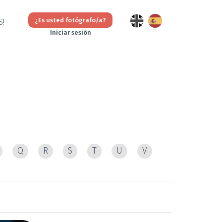
¿Es usted fotógrafo/a?
S!
Iniciar sesión
Q
R
S
T
U
V