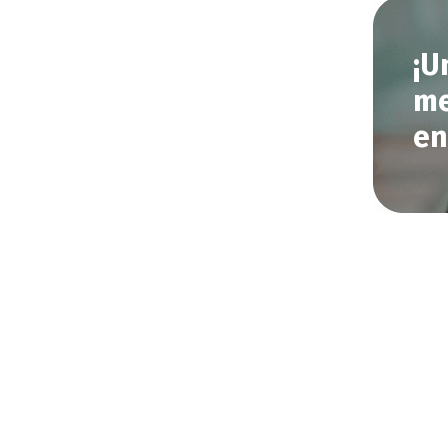
¡U
me
en