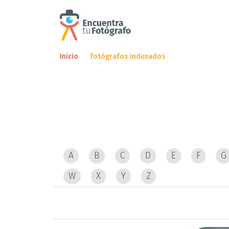
Inicio
fotógrafos indexados
Encuentre un fotó
y pida cita de inmediato.
fotógrafos indexados
A
B
C
D
E
F
G
W
X
Y
Z
Ningún colaborador encontrado