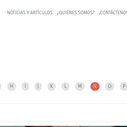
NOTICIAS Y ARTÍCULOS
¿QUIÉNES SOMOS?
¡CONTÁCTENO
grafo
H
I
J
K
L
M
N
O
P