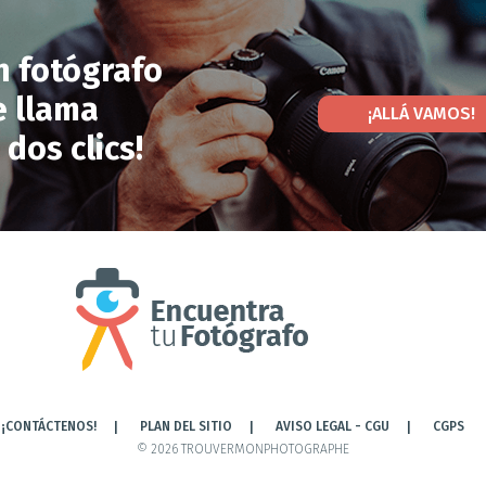
n fotógrafo
 llama
¡ALLÁ VAMOS!
 dos clics!
¡CONTÁCTENOS!
PLAN DEL SITIO
AVISO LEGAL - CGU
CGPS
© 2026 TROUVERMONPHOTOGRAPHE